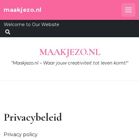
Skip
maakjezo.nl
to
Me
content
Welcome to Our Website
MAAKJEZO.NL
"Maakjezo.nl – Waar jouw creativiteit tot leven komt!"
Privacybeleid
Privacy policy