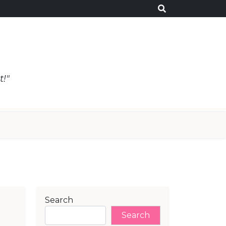
t!"
Search
Search