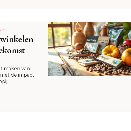
2024
 winkelen
oekomst
et maken van
 met de impact
ppij