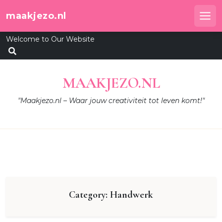
Skip
maakjezo.nl
to
Me
content
Welcome to Our Website
MAAKJEZO.NL
"Maakjezo.nl – Waar jouw creativiteit tot leven komt!"
Category:
Handwerk