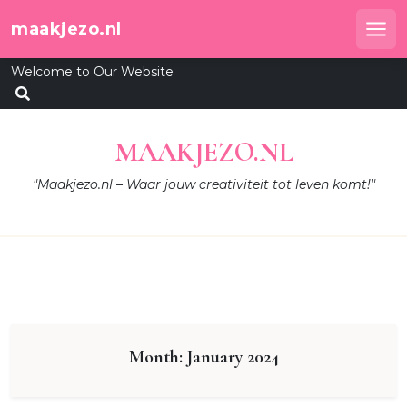
Skip
maakjezo.nl
to
Me
content
Welcome to Our Website
MAAKJEZO.NL
"Maakjezo.nl – Waar jouw creativiteit tot leven komt!"
Month:
January 2024