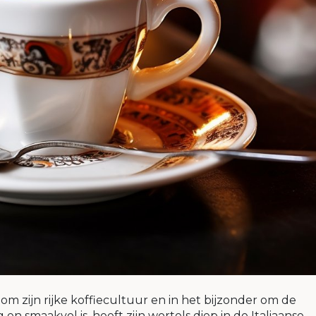
om zijn rijke koffiecultuur en in het bijzonder om de
 en smaakvol is, heeft zijn wortels diep in de Italiaanse