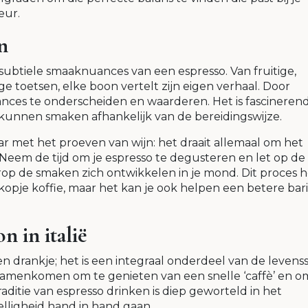
eur.
n
subtiele smaaknuances van een espresso. Van fruitige,
e toetsen, elke boon vertelt zijn eigen verhaal. Door
ances te onderscheiden en waarderen. Het is fascineren
kunnen smaken afhankelijk van de bereidingswijze.
ar met het proeven van wijn: het draait allemaal om het
eem de tijd om je espresso te degusteren en let op de
op de smaken zich ontwikkelen in je mond. Dit proces h
kopje koffie, maar het kan je ook helpen een betere bari
n in italië
n drankje; het is een integraal onderdeel van de levenssti
 samenkomen om te genieten van een snelle ‘caffè’ en o
aditie van espresso drinken is diep geworteld in het
zelligheid hand in hand gaan.