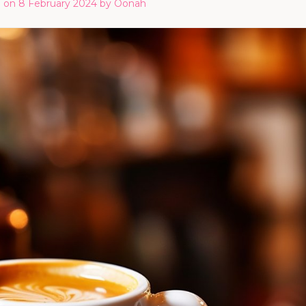
d on
8 February 2024
by
Oonah