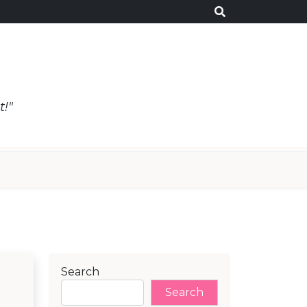
t!"
Search
Search