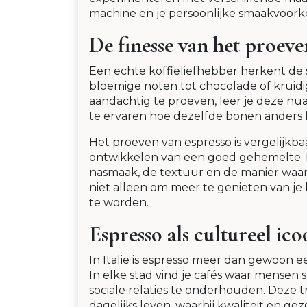
machine en je persoonlijke smaakvoork
De finesse van het proeve
Een echte koffieliefhebber herkent de 
bloemige noten tot chocolade of kruidig
aandachtig te proeven, leer je deze nu
te ervaren hoe dezelfde bonen anders 
Het proeven van espresso is vergelijkba
ontwikkelen van een goed gehemelte. N
nasmaak, de textuur en de manier waar
niet alleen om meer te genieten van je 
te worden.
Espresso als cultureel icoo
In Italië is espresso meer dan gewoon ee
In elke stad vind je cafés waar mensen
sociale relaties te onderhouden. Deze tr
dagelijks leven, waarbij kwaliteit en ge