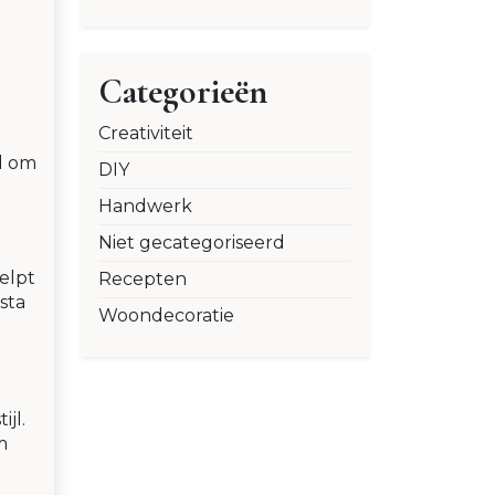
Categorieën
Creativiteit
d om
DIY
Handwerk
Niet gecategoriseerd
elpt
Recepten
sta
Woondecoratie
jl.
m