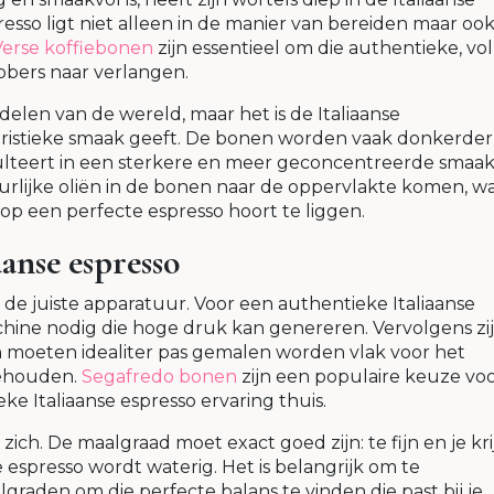
presso ligt niet alleen in de manier van bereiden maar ook
Verse koffiebonen
zijn essentieel om die authentieke, vol
bbers naar verlangen.
elen van de wereld, maar het is de Italiaanse
eristieke smaak geeft. De bonen worden vaak donkerder
ulteert in een sterkere en meer geconcentreerde smaak.
urlijke oliën in de bonen naar de oppervlakte komen, w
 op een perfecte espresso hoort te liggen.
aanse espresso
de juiste apparatuur. Voor een authentieke Italiaanse
hine nodig die hoge druk kan genereren. Vervolgens zi
 moeten idealiter pas gemalen worden vlak voor het
behouden.
Segafredo bonen
zijn een populaire keuze vo
eke Italiaanse espresso ervaring thuis.
zich. De maalgraad moet exact goed zijn: te fijn en je kri
de espresso wordt waterig. Het is belangrijk om te
raden om die perfecte balans te vinden die past bij je