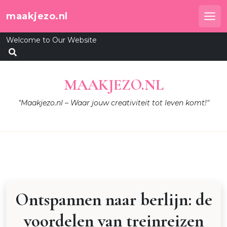
Skip
maakjezo.nl
to
Me
content
Welcome to Our Website
MAAKJEZO.NL
"Maakjezo.nl – Waar jouw creativiteit tot leven komt!"
Ontspannen naar berlijn: de
voordelen van treinreizen