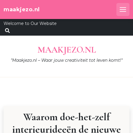
Skip
maakjezo.nl
to
Me
content
Welcome to Our Website
MAAKJEZO.NL
"Maakjezo.nl – Waar jouw creativiteit tot leven komt!"
Waarom doe-het-zelf
interieurideeën de nieuwe