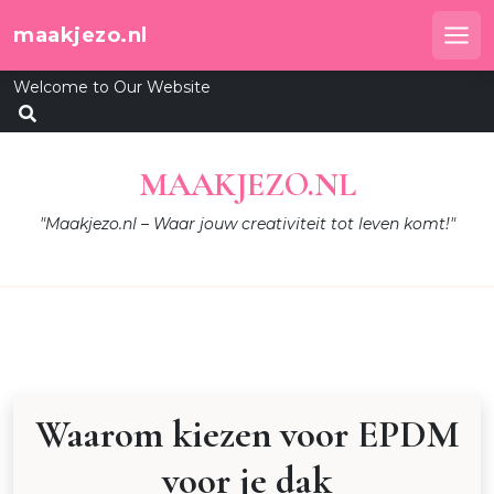
Skip
maakjezo.nl
to
Me
content
Welcome to Our Website
MAAKJEZO.NL
"Maakjezo.nl – Waar jouw creativiteit tot leven komt!"
Waarom kiezen voor EPDM
voor je dak