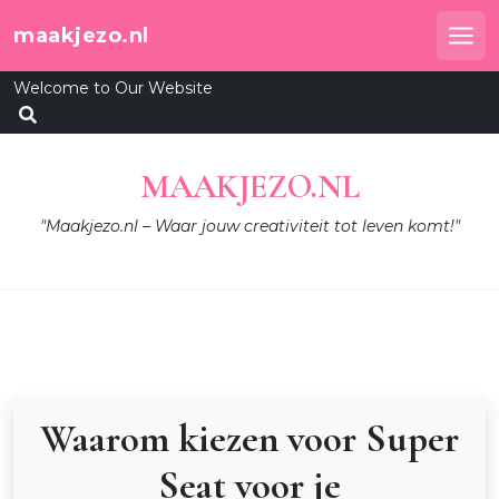
Skip
maakjezo.nl
to
Me
content
Welcome to Our Website
MAAKJEZO.NL
"Maakjezo.nl – Waar jouw creativiteit tot leven komt!"
Waarom kiezen voor Super
Seat voor je