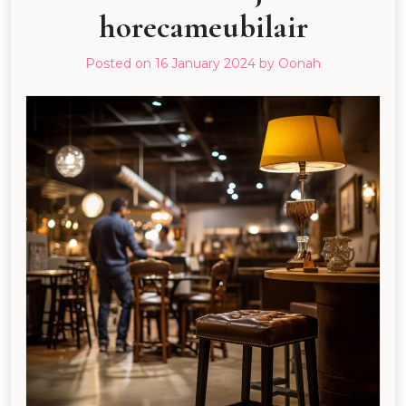
horecameubilair
Posted on
16 January 2024
by
Oonah